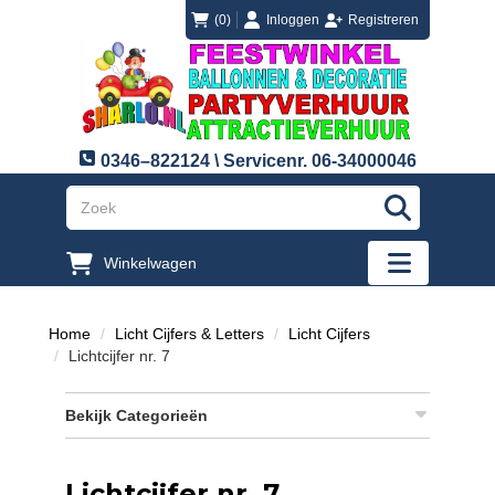
login
registreren
(0)
Inloggen
Registreren
0346–822124 \ Servicenr. 06-34000046
"Zoeken
Winkelwagen
"Toggle mobi
Home
Licht Cijfers & Letters
Licht Cijfers
Lichtcijfer nr. 7
Bekijk Categorieën
Lichtcijfer nr. 7