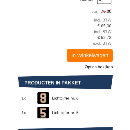
van
70,00
incl. BTW
€
65,00
incl. BTW
€
53,72
excl. BTW
In Winkelwagen
Opties bekijken
PRODUCTEN IN PAKKET
1x
Lichtcijfer nr. 8
1x
Lichtcijfer nr. 5