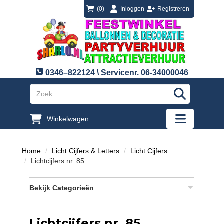
login
registreren
(0)
Inloggen
Registreren
0346–822124 \ Servicenr. 06-34000046
"Zoeken
Winkelwagen
"Toggle mobi
Home
Licht Cijfers & Letters
Licht Cijfers
Lichtcijfers nr. 85
Bekijk Categorieën
Lichtcijfers nr. 85