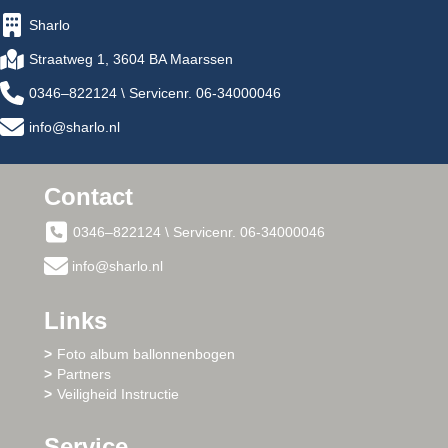
Sharlo
Straatweg 1, 3604 BA Maarssen
0346–822124 \ Servicenr. 06-34000046
info@sharlo.nl
Contact
0346–822124 \ Servicenr. 06-34000046
info@sharlo.nl
Links
Foto album ballonnenbogen
Partners
Veiligheid Instructie
Service