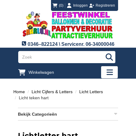
login
registreren
(0)
Inloggen
Registreren
0346–822124 \ Servicenr. 06-34000046
"Zoeken
Winkelwagen
"Toggle mobi
Home
Licht Cijfers & Letters
Licht Letters
Licht teken hart
Bekijk Categorieën
Lichtletter hart