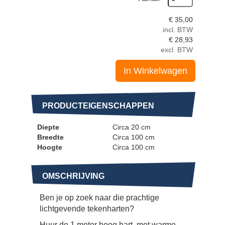
€
35,00
incl. BTW
€
28,93
excl. BTW
In Winkelwagen
PRODUCTEIGENSCHAPPEN
Diepte
Circa 20 cm
Breedte
Circa 100 cm
Hoogte
Circa 100 cm
OMSCHRIJVING
Ben je op zoek naar die prachtige
lichtgevende tekenharten?
Huur de 1 meter hoog hart, met warme