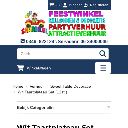
login
registreren
(0)
Inloggen
Registreren
0346–822124 \ Servicenr. 06-34000046
"Zoeken
Winkelwagen
"Toggle mobi
Home
Verhuur
Sweet Table Decoratie
Wit Taartplateau Set (12st.)
Bekijk Categorieën
Wit Taartplateau Set