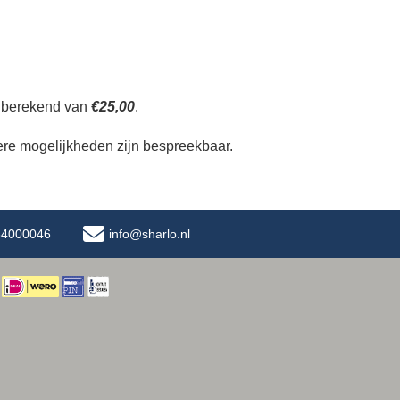
berekend van
€25,00
.
ere mogelijkheden zijn bespreekbaar.
-34000046
info@sharlo.nl