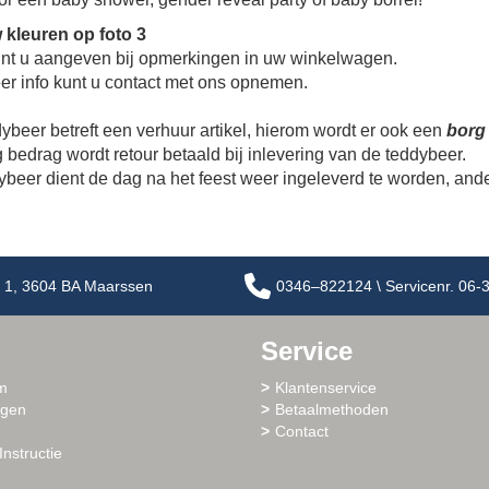
 kleuren op foto 3
nt u aangeven bij opmerkingen in uw winkelwagen.
er info kunt u contact met ons opnemen.
beer betreft een verhuur artikel, hierom wordt er ook een
borg
 bedrag wordt retour betaald bij inlevering van de teddybeer.
ybeer dient de dag na het feest weer ingeleverd te worden, and
 1, 3604 BA Maarssen
0346–822124 \ Servicenr. 06
Service
m
Klantenservice
ogen
Betaalmethoden
Contact
Instructie