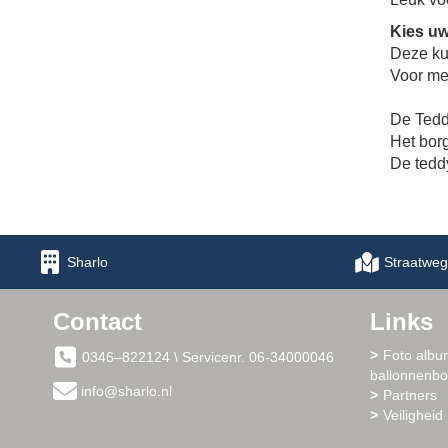
Kies uw
Deze ku
Voor me
De Teddy
Het borg
De tedd
Sharlo
Straatweg
Contact
Links
Foto albu
0346–822124 \ Servicenr. 06-34000046
ballonnenb
info@sharlo.nl
Partners
Veiligheid 