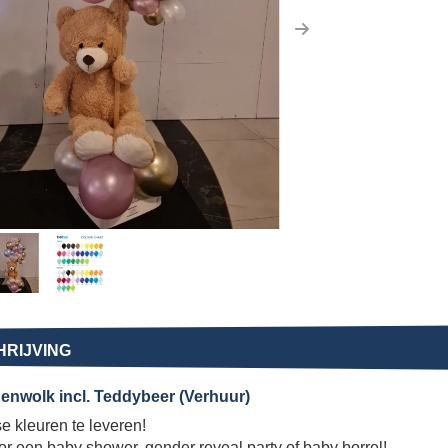
us
Next
RIJVING
enwolk incl. Teddybeer (Verhuur)
se kleuren te leveren!
r een baby shower, gender reveal party of baby borrel!