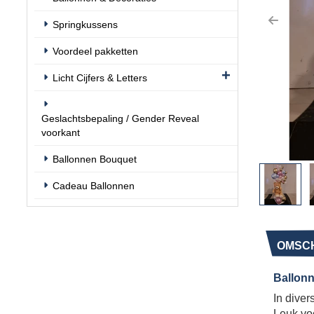
Springkussens
Previo
Voordeel pakketten
Licht Cijfers & Letters
Geslachtsbepaling / Gender Reveal
voorkant
Ballonnen Bouquet
Cadeau Ballonnen
OMSCH
Ballonn
In diver
Leuk voo