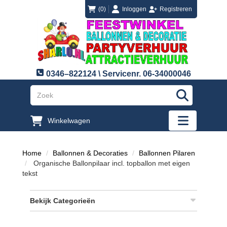
login
registreren
(0)
Inloggen
Registreren
0346–822124 \ Servicenr. 06-34000046
"Zoeken
Winkelwagen
"Toggle mobi
Home
Ballonnen & Decoraties
Ballonnen Pilaren
Organische Ballonpilaar incl. topballon met eigen
tekst
Bekijk Categorieën