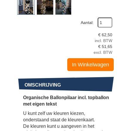
Aantal:
€
62,50
incl. BTW
€
51,65
excl. BTW
In Winkelwagen
OMSCHRIJVING
Organische Ballonpilaar incl. topballon
met eigen tekst
U kunt zelf uw kleuren kiezen,
onderstaand staat de kleurenkaart.
De kleuren kunt u aangeven in het