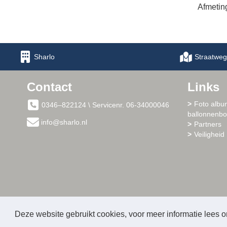
Afmetin
Sharlo
Straatweg
Contact
Links
Foto albu
0346–822124 \ Servicenr. 06-34000046
ballonnenb
info@sharlo.nl
Partners
Veiligheid 
Deze website gebruikt cookies, voor meer informatie lees 