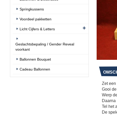
Springkussens
Voordeel pakketten
Licht Cijfers & Letters
Geslachtsbepaling / Gender Reveal
voorkant
Ballonnen Bouquet
Cadeau Ballonnen
OMSCH
Zet een 
Gooi de 
Werp de 
Daarna 
Tel het 
De spele