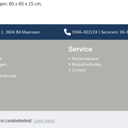
gen: 60 x 60 x 15 cm.
 1, 3604 BA Maarssen
0346–822124 \ Servicenr. 06
Service
m
Klantenservice
ogen
Betaalmethoden
Contact
Instructie
ons cookiebeleid
Lees meer
© 2026 - Sharlo