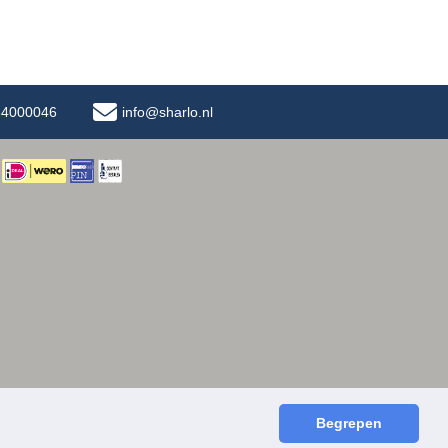
-34000046
info@sharlo.nl
Begrepen
facebook
instagram