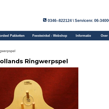
0346–822124 \ Servicenr. 06-340
ordeel Pakketten
Feestwinkel - Webshop
Informatie
Over
ngwerpspel
ollands Ringwerpspel