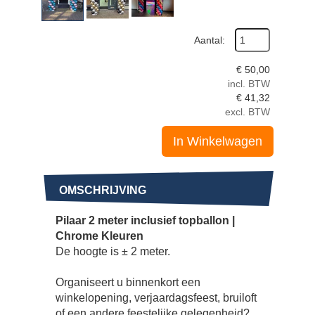
Aantal:
€
50,00
incl. BTW
€
41,32
excl. BTW
In Winkelwagen
OMSCHRIJVING
Pilaar 2 meter inclusief topballon |
Chrome Kleuren
De hoogte is ± 2 meter.
Organiseert u binnenkort een
winkelopening, verjaardagsfeest, bruiloft
of een andere feestelijke gelegenheid?