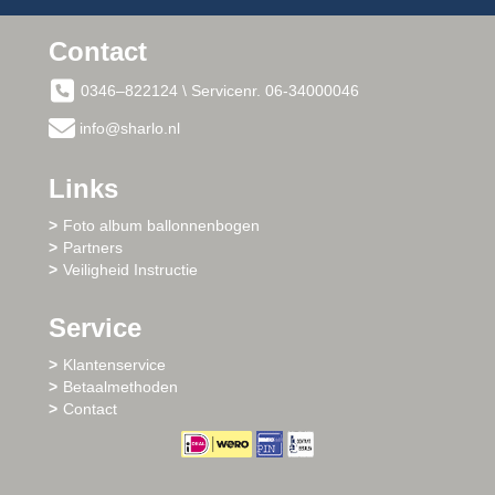
Contact
0346–822124 \ Servicenr. 06-34000046
info@sharlo.nl
Links
Foto album ballonnenbogen
Partners
Veiligheid Instructie
Service
Klantenservice
Betaalmethoden
Contact