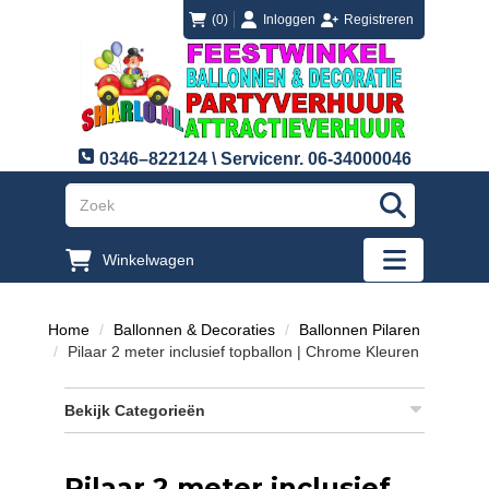
login
registreren
(0)
Inloggen
Registreren
0346–822124 \ Servicenr. 06-34000046
"Zoeken
Winkelwagen
"Toggle mobi
Home
Ballonnen & Decoraties
Ballonnen Pilaren
Pilaar 2 meter inclusief topballon | Chrome Kleuren
Bekijk Categorieën
Pilaar 2 meter inclusief