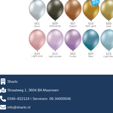
Sharlo
Straatweg 1, 3604 BA Maarssen
0346–822124 \ Servicenr. 06-34000046
info@sharlo.nl