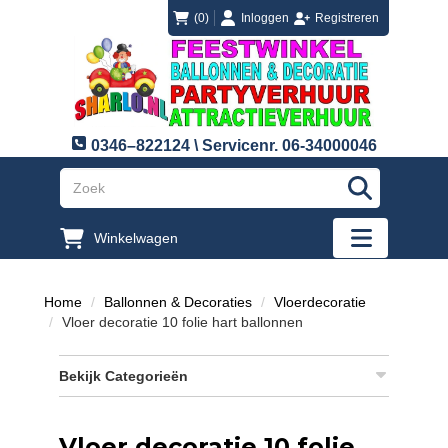
login
registreren
(0)
Inloggen
Registreren
0346–822124 \ Servicenr. 06-34000046
"Zoeken
Winkelwagen
"Toggle mobi
Home
Ballonnen & Decoraties
Vloerdecoratie
Vloer decoratie 10 folie hart ballonnen
Bekijk Categorieën
Vloer decoratie 10 folie