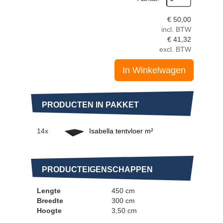
€
50,00
incl. BTW
€
41,32
excl. BTW
In Winkelwagen
PRODUCTEN IN PAKKET
14x
Isabella tentvloer m²
PRODUCTEIGENSCHAPPEN
Lengte
450 cm
Breedte
300 cm
Hoogte
3,50 cm