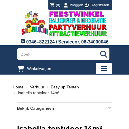
login
registreren
(0)
Inloggen
Registreren
0346–822124 \ Servicenr. 06-34000046
"Zoeken
Winkelwagen
"Toggle mobi
Home
Verhuur
Easy up Tenten
Isabella tentvloer 14m²
Bekijk Categorieën
Isabella tentvloer 14m²