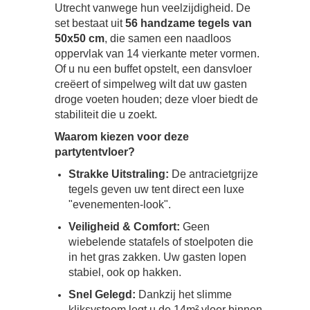
Utrecht vanwege hun veelzijdigheid. De
set bestaat uit
56 handzame tegels van
50x50 cm
, die samen een naadloos
oppervlak van 14 vierkante meter vormen.
Of u nu een buffet opstelt, een dansvloer
creëert of simpelweg wilt dat uw gasten
droge voeten houden; deze vloer biedt de
stabiliteit die u zoekt.
Waarom kiezen voor deze
partytentvloer?
Strakke Uitstraling:
De antracietgrijze
tegels geven uw tent direct een luxe
"evenementen-look".
Veiligheid & Comfort:
Geen
wiebelende statafels of stoelpoten die
in het gras zakken. Uw gasten lopen
stabiel, ook op hakken.
Snel Gelegd:
Dankzij het slimme
kliksysteem legt u de 14m² vloer binnen