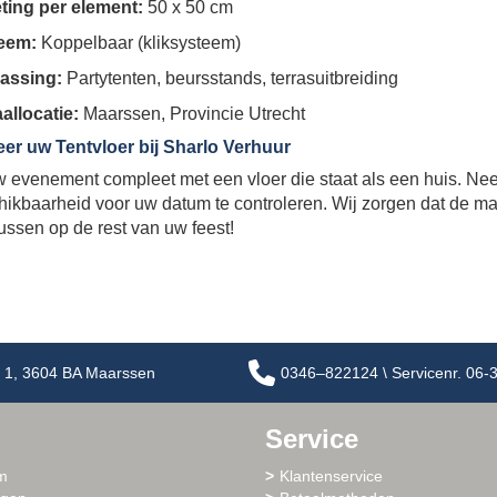
ting per element:
50 x 50 cm
eem:
Koppelbaar (kliksysteem)
assing:
Partytenten, beursstands, terrasuitbreiding
allocatie:
Maarssen, Provincie Utrecht
er uw Tentvloer bij Sharlo Verhuur
 evenement compleet met een vloer die staat als een huis. N
ikbaarheid voor uw datum te controleren. Wij zorgen dat de mat
ussen op de rest van uw feest!
 1, 3604 BA Maarssen
0346–822124 \ Servicenr. 06
Service
m
Klantenservice