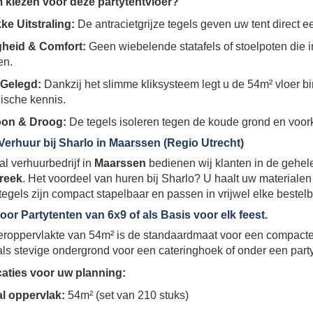
kiezen voor deze partytentvloer?
ke Uitstraling:
De antracietgrijze tegels geven uw tent direct 
igheid & Comfort:
Geen wiebelende statafels of stoelpoten die i
en.
 Gelegd:
Dankzij het slimme kliksysteem legt u de 54m² vloer 
ische kennis.
on & Droog:
De tegels isoleren tegen de koude grond en voor
Verhuur bij Sharlo in Maarssen (Regio Utrecht)
al verhuurbedrijf in
Maarssen
bedienen wij klanten in de gehel
reek
. Het voordeel van huren bij Sharlo? U haalt uw materialen d
egels zijn compact stapelbaar en passen in vrijwel elke bestelb
voor Partytenten van 6x9 of als Basis voor elk feest.
eroppervlakte van 54m² is de standaardmaat voor een compacte 
ls stevige ondergrond voor een cateringhoek of onder een party
caties voor uw planning:
al oppervlak:
54m² (set van 210 stuks)