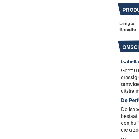
PROD
Lengte
Breedte
OMSCH
Isabell
Geeft u 
drassig
tentvlo
uitstrali
De Perf
De Isabe
bestaat 
een buff
die u zo