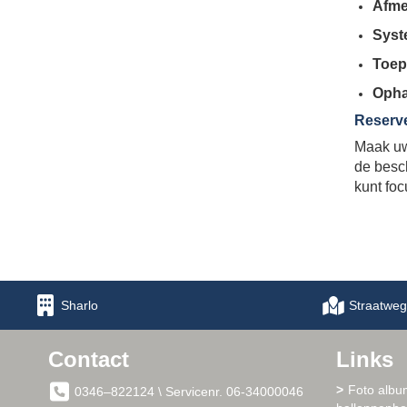
Afme
Syst
Toep
Opha
Reserve
Maak uw
de besch
kunt foc
Sharlo
Straatweg
Contact
Links
Foto albu
0346–822124 \ Servicenr. 06-34000046