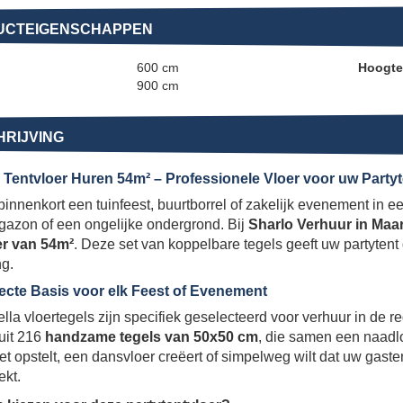
UCTEIGENSCHAPPEN
600 cm
Hoogte
900 cm
RIJVING
a Tentvloer Huren 54m² – Professionele Vloer voor uw Partyt
binnenkort een tuinfeest, buurtborrel of zakelijk evenement in e
 gazon of een ongelijke ondergrond. Bij
Sharlo Verhuur in Maa
er van 54m²
. Deze set van koppelbare tegels geeft uw partytent
ng.
ecte Basis voor elk Feest of Evenement
lla vloertegels zijn specifiek geselecteerd voor verhuur in de 
uit 216
handzame tegels van 50x50 cm
, die samen een naadl
et opstelt, een dansvloer creëert of simpelweg wilt dat uw gaste
ekt.