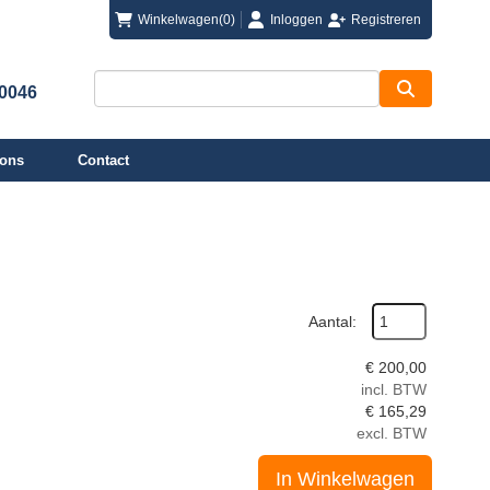
login
registreren
Winkelwagen
(0)
Inloggen
Registreren
00046
 ons
Contact
Aantal:
€
200,00
incl. BTW
€
165,29
excl. BTW
In Winkelwagen