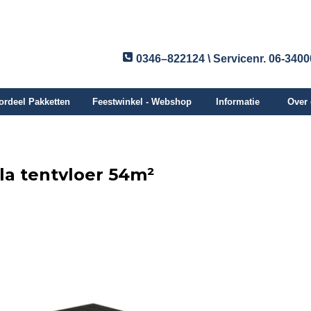
0346–822124 \ Servicenr. 06-340
ordeel Pakketten
Feestwinkel - Webshop
Informatie
Over
lla tentvloer 54m²