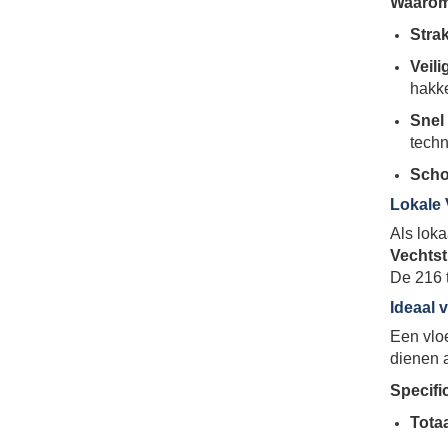
Waarom 
Strak
Veil
hakk
Snel
techn
Scho
Lokale 
Als loka
Vechtst
De 216 t
Ideaal 
Een vlo
dienen a
Specifi
Tota