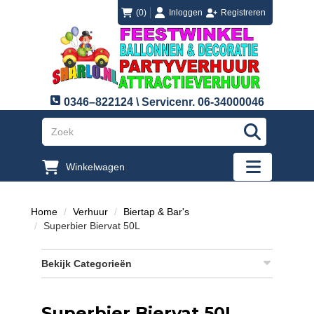
login
registreren
(0)
Inloggen
Registreren
0346–822124 \ Servicenr. 06-34000046
"Zoeken
Winkelwagen
"Toggle mobi
Home
Verhuur
Biertap & Bar's
Superbier Biervat 50L
Bekijk Categorieën
Superbier Biervat 50L