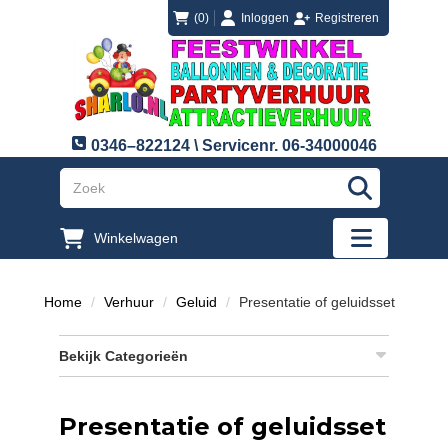
login
registreren
(0)
Inloggen
Registreren
0346–822124 \ Servicenr. 06-34000046
"Zoeken
Winkelwagen
"Toggle mobi
Home
Verhuur
Geluid
Presentatie of geluidsset
Bekijk Categorieën
Presentatie of geluidsset