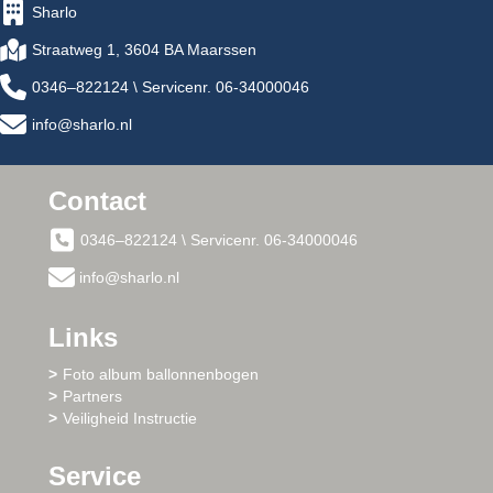
Sharlo
Straatweg 1, 3604 BA Maarssen
0346–822124 \ Servicenr. 06-34000046
info@sharlo.nl
Contact
0346–822124 \ Servicenr. 06-34000046
info@sharlo.nl
Links
Foto album ballonnenbogen
Partners
Veiligheid Instructie
Service