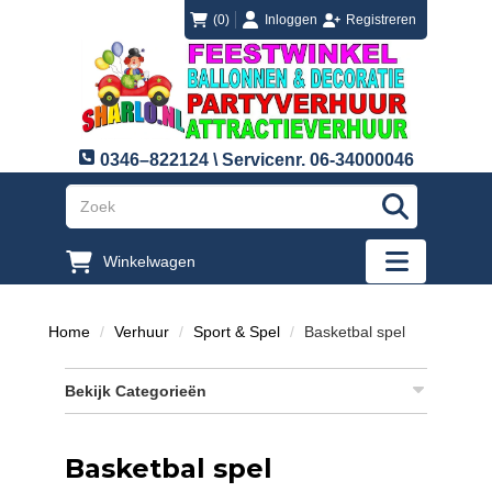
login
registreren
(0)
Inloggen
Registreren
0346–822124 \ Servicenr. 06-34000046
"Zoeken
Winkelwagen
"Toggle mobi
Home
Verhuur
Sport & Spel
Basketbal spel
Bekijk Categorieën
Basketbal spel