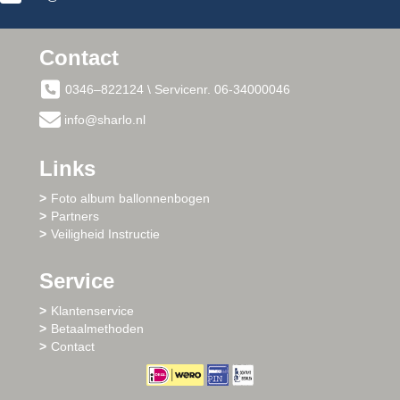
Contact
0346–822124 \ Servicenr. 06-34000046
info@sharlo.nl
Links
Foto album ballonnenbogen
Partners
Veiligheid Instructie
Service
Klantenservice
Betaalmethoden
Contact