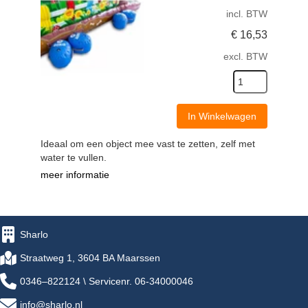
incl. BTW
€
16,53
excl. BTW
In Winkelwagen
Ideaal om een object mee vast te zetten, zelf met
water te vullen.
meer informatie
Sharlo
Straatweg 1, 3604 BA Maarssen
0346–822124 \ Servicenr. 06-34000046
info@sharlo.nl