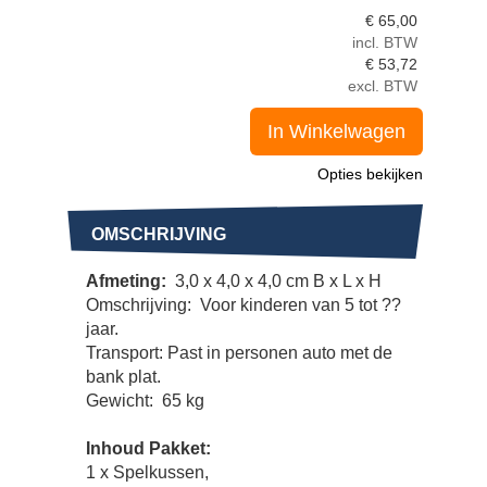
€
65,00
incl. BTW
€
53,72
excl. BTW
In Winkelwagen
Opties bekijken
OMSCHRIJVING
Afmeting:
3,0 x 4,0 x 4,0 cm B x L x H
Omschrijving: Voor kinderen van 5 tot ??
jaar.
Transport: Past in personen auto met de
bank plat.
Gewicht: 65 kg
Inhoud Pakket:
1 x Spelkussen,