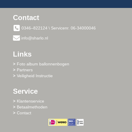
Contact
0346–822124 \ Servicenr. 06-34000046
info@sharlo.nl
Links
Foto album ballonnenbogen
Partners
Veiligheid Instructie
Service
Klantenservice
Betaalmethoden
Contact