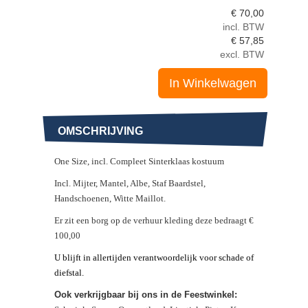
€
70,00
incl. BTW
€
57,85
excl. BTW
In Winkelwagen
OMSCHRIJVING
One Size, incl.
Compleet
Sinterklaas kostuum
Incl. Mijter, Mantel, Albe, Staf Baardstel,
Handschoenen, Witte Maillot.
Er zit een borg op de verhuur kleding deze bedraagt €
100,00
U blijft in allertijden verantwoordelijk voor schade of
diefstal.
Ook verkrijgbaar bij ons in de Feestwinkel: