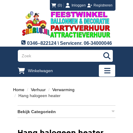
login
registreren
(0)
Inloggen
Registreren
0346–822124 \ Servicenr. 06-34000046
"Zoeken
Winkelwagen
"Toggle mobi
Home
Verhuur
Verwarming
Hang halogeen heater
Bekijk Categorieën
Hang halogeen heater