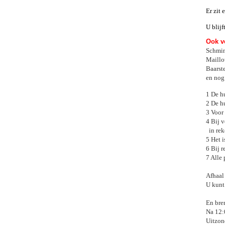
Er zit
U blijf
Ook ve
Schmin
Maillo
Baarste
en nog
1 De h
2 De hu
3 Voor
4 Bij 
in rek
5 Het 
6 Bij 
7 Alle 
Afhaal 
U kunt
En bre
Na 12:
Uitzon