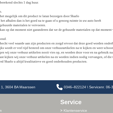
 berekend slechts 1 dag huur.
n.
 het mogelijk om dit product te latan bezorgen door Sharlo
het afhalen dan is het goed na te gaan of u genoeg ruimte in uw auto heeft
gehuurde materialen te vervoeren.
 kan op dat moment niet garanderen dat we de gehuurde materialen op dat moment
houd.
 hecht veel waarde aan zijn producten en zorgd ervoor dat deze goed worden onde
jks wordt er veel tijd besteed om onze verhuurartikelen na te kijken en weer schoo
gen wij onze verhuur artikelen nooit vies op, en worden deze voor en na gebruik
ast kijken wij onze verhuur artikelen na en worden indien nodig vervangen, of die
erd Sharlo u altijd kwalitatieve en goed onderhouden producten.
 1, 3604 BA Maarssen
0346–822124 \ Servicenr. 06
Service
m
Klantenservice