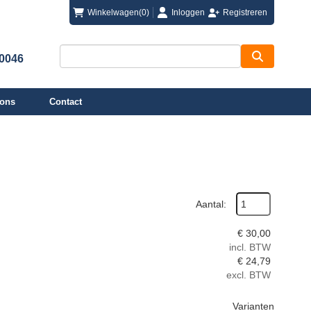
login
registreren
Winkelwagen
(0)
Inloggen
Registreren
00046
 ons
Contact
Aantal:
€
30,00
incl. BTW
€
24,79
excl. BTW
Varianten