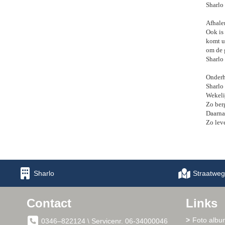
Sharlo
Afhale
Ook is
komt u 
om de 
Sharlo
Onder
Sharlo
Wekeli
Zo ber
Daarna
Zo lev
Sharlo
Straatweg
Contact
Links
Foto albu
0346–822124 \ Servicenr. 06-34000046