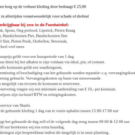
 een borg op de verhuur kleding deze bedraagt € 25,00
t in allertijden verantwoordelijk voor schade of diefstal
rkrijgbaar bij ons in de Feestwinkel:
k, Spons, Oog potlood, Lipstick, Pieten Kraag
t, Handschoenen Piet, Handschoenen Sint
l Sint, Pieten Pruik, Oorbellen, Strooizak,
 heel veel meer.
uurprijs geldt voor een huurperiode van 1 dag.
ur dient bij het afhalen te zijn voldaan via ideal, pin, of contant.
 alle kostuums geldt een waarborgsom,
vermissing of beschadiging van het gehuurde worden reparatie- c.q. vervangingskos
ening gebracht. Vervangingskosten op basis van nieuwwaarde.
is mogelijk van tevoren de kostuums te reserveren.
reservering vragen wij een minimale aanbetaling van € 10,- per kostuum.
prijzen zijn inclusief BTW en reinigingskosten.
service van Sharlo.
 de gehuurde kleding 1 dag van te voren ophalen tussen 15:00-17:00 uur
ngt het gehuurde de dag zelf of de volgende dag terug tussen 09:00 & 12:00 uur
00 uur berekenen wij een extra huurdag.
deringen zijn bespreekbaar indien dit mogelijk is in onze planning.