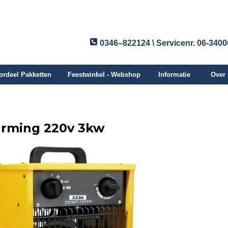
0346–822124 \ Servicenr. 06-340
ordeel Pakketten
Feestwinkel - Webshop
Informatie
Over
rming 220v 3kw