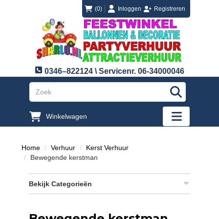
login
registreren
(0)
Inloggen
Registreren
0346–822124 \ Servicenr. 06-34000046
"Zoeken
Winkelwagen
"Toggle mobi
Home
Verhuur
Kerst Verhuur
Bewegende kerstman
Bekijk Categorieën
Bewegende kerstman