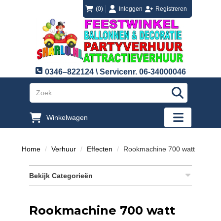
login
registreren
(0)
Inloggen
Registreren
0346–822124 \ Servicenr. 06-34000046
"Zoeken
Winkelwagen
"Toggle mobi
Home
Verhuur
Effecten
Rookmachine 700 watt
Bekijk Categorieën
Rookmachine 700 watt