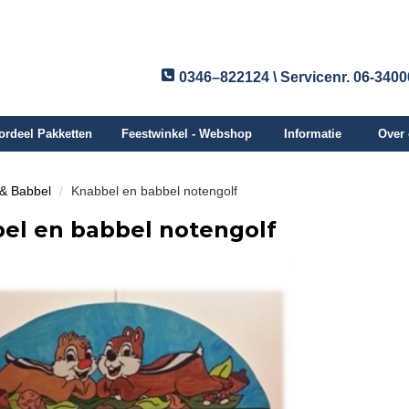
0346–822124 \ Servicenr. 06-340
ordeel Pakketten
Feestwinkel - Webshop
Informatie
Over
& Babbel
Knabbel en babbel notengolf
el en babbel notengolf