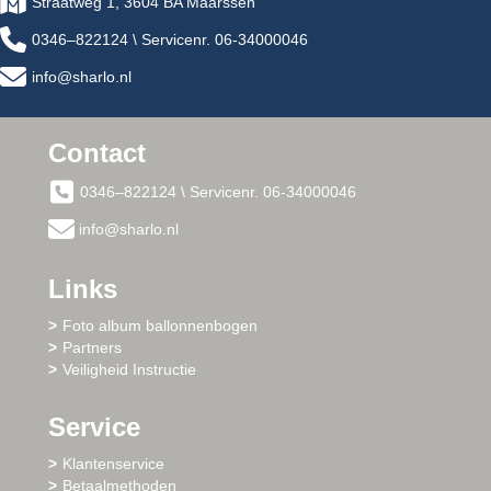
Straatweg 1, 3604 BA Maarssen
0346–822124 \ Servicenr. 06-34000046
info@sharlo.nl
Contact
0346–822124 \ Servicenr. 06-34000046
info@sharlo.nl
Links
Foto album ballonnenbogen
Partners
Veiligheid Instructie
Service
Klantenservice
Betaalmethoden