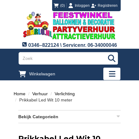
login
registreren
(0)
Inloggen
Registreren
0346–822124 \ Servicenr. 06-34000046
"Zoeken
Winkelwagen
"Toggle mobi
Home
Verhuur
Verlichting
Prikkabel Led Wit 10 meter
Bekijk Categorieën
Prikkabel Led Wit 10