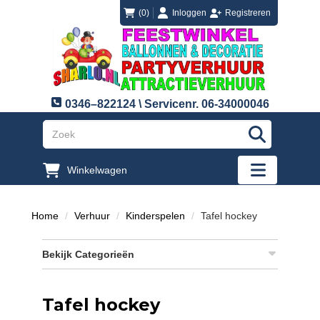
login
registreren
(0)
Inloggen
Registreren
0346–822124 \ Servicenr. 06-34000046
"Zoeken
Winkelwagen
"Toggle mobi
Home
Verhuur
Kinderspelen
Tafel hockey
Bekijk Categorieën
Tafel hockey