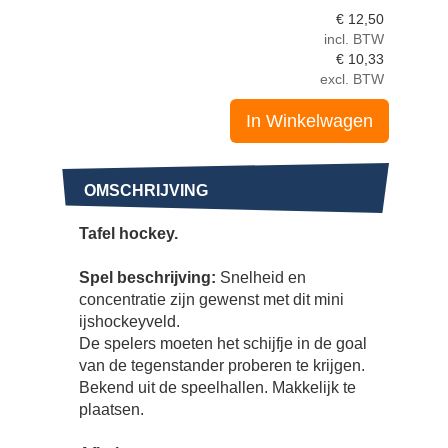
€
12,50
incl. BTW
€
10,33
excl. BTW
In Winkelwagen
OMSCHRIJVING
Tafel hockey.
Spel beschrijving:
Snelheid en
concentratie zijn gewenst met dit mini
ijshockeyveld.
De spelers moeten het schijfje in de goal
van de tegenstander proberen te krijgen.
Bekend uit de speelhallen. Makkelijk te
plaatsen.