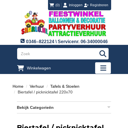
login
registreren
(0)
Inloggen
Registreren
0346–822124 \ Servicenr. 06-34000046
"Zoeken
Winkelwagen
"Toggle mobi
Home
Verhuur
Tafels & Stoelen
Biertafel / picknicktafel 220x70
Bekijk Categorieën
Biertafel / picknicktafel