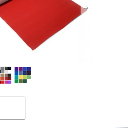
us
Next