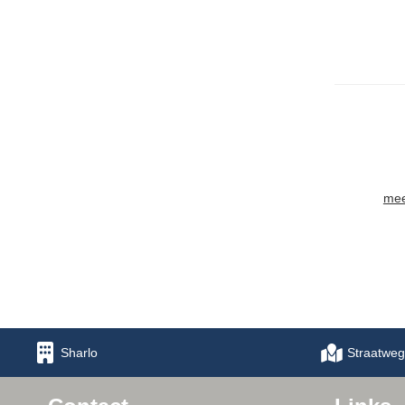
mee
Sharlo
Straatweg