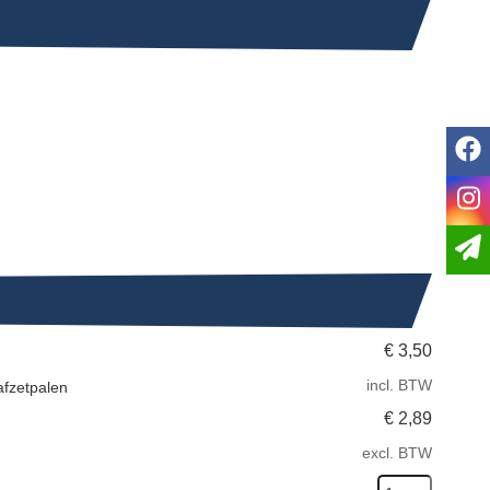
f
i
€
3,50
incl. BTW
afzetpalen
€
2,89
excl. BTW