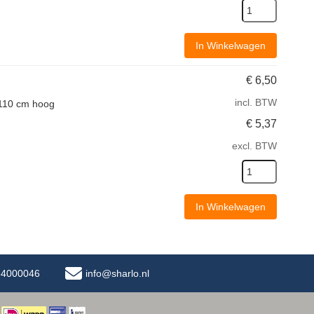
In Winkelwagen
€
6,50
incl. BTW
 110 cm hoog
€
5,37
excl. BTW
In Winkelwagen
-34000046
info@sharlo.nl