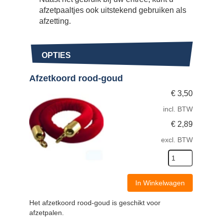
afzetpaaltjes ook uitstekend gebruiken als
afzetting.
OPTIES
Afzetkoord rood-goud
€
3,50
incl. BTW
€
2,89
excl. BTW
In Winkelwagen
Het afzetkoord rood-goud is geschikt voor
afzetpalen.