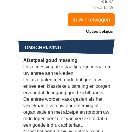
€
5,37
excl. BTW
In Winkelwagen
Opties bekijken
OMSCHRIJVING
Afzetpaal goud messing
Deze messing afzetpaaltjes zijn ideaal om
uw entree aan te kleden.
De afzetpalen met ronde bol geeft uw
entree een klassieke uitstraling en zorgen
ervoor dat de ingang goed zichtbaar is.
De entree worden vaak gezien als het
visitekaartje van uw onderneming of
organisatie en met afzetpalen rondom uw
rode loper, bent u er van verzekerd dat u
een goede indruk achterlaat.
Naast het gebruik bij uw entree, kunt u