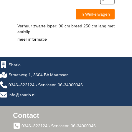
In Winkelwagen
Verhuur zwarte loper: 90 cm breed 250 cm lang met
antislip
meer informatie
Sharlo
Straatweg 1, 3604 BA Maarssen
0346–822124 \ Servicenr. 06-34000046
info@sharlo.nl
Contact
0346–822124 \ Servicenr. 06-34000046