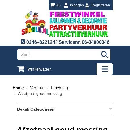
login
registreren
(0)
Inloggen
Registreren
0346–822124 \ Servicenr. 06-34000046
"Zoeken
Winkelwagen
"Toggle mobi
Home
Verhuur
Inrichting
Afzetpaal goud messing
Bekijk Categorieën
Afzetpaal goud messing