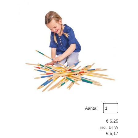
Aantal:
€
6,25
incl. BTW
€
5,17