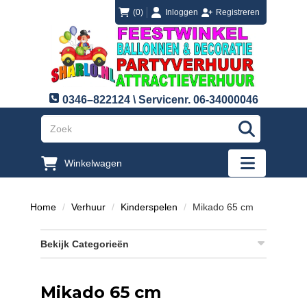
login
registreren
(0)
Inloggen
Registreren
0346–822124 \ Servicenr. 06-34000046
"Zoeken
Winkelwagen
"Toggle mobi
Home
Verhuur
Kinderspelen
Mikado 65 cm
Bekijk Categorieën
Mikado 65 cm