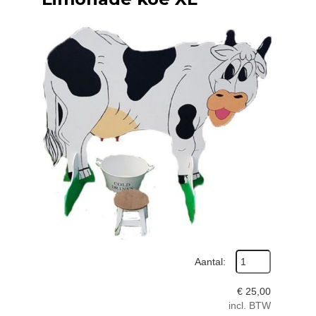
Aantal:
€
25,00
incl. BTW