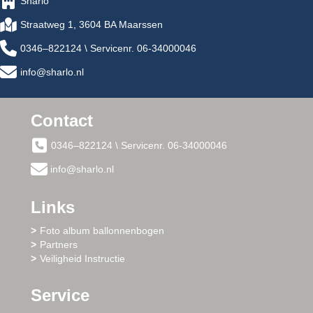
Sharlo
Straatweg 1, 3604 BA Maarssen
0346–822124 \ Servicenr. 06-34000046
info@sharlo.nl
Contact
0346–822124 \ Servicenr. 06-34000046
info@sharlo.nl
Links
Foto album ballonnenbogen
Partners
Veiligheid Instructie
Service