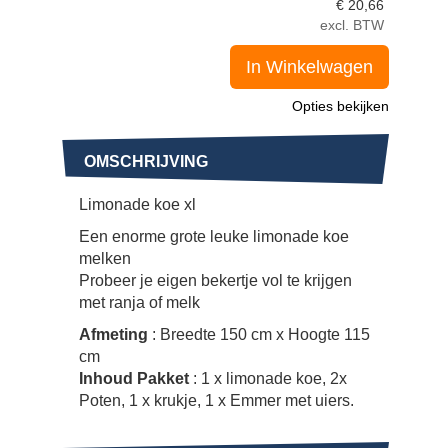
€
20,66
excl. BTW
In Winkelwagen
Opties bekijken
OMSCHRIJVING
Limonade koe xl
Een enorme grote leuke limonade koe
melken
Probeer je eigen bekertje vol te krijgen
met ranja of melk
Afmeting
: Breedte 150 cm x Hoogte 115
cm
Inhoud Pakket
: 1 x limonade koe, 2x
Poten, 1 x krukje, 1 x Emmer met uiers.