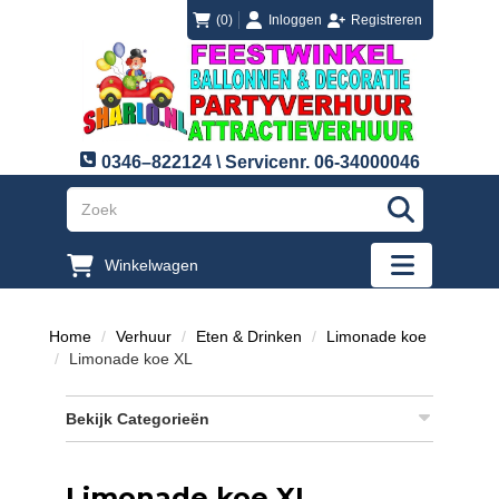
login
registreren
(0)
Inloggen
Registreren
0346–822124 \ Servicenr. 06-34000046
"Zoeken
Winkelwagen
"Toggle mobi
Home
Verhuur
Eten & Drinken
Limonade koe
Limonade koe XL
Bekijk Categorieën
Limonade koe XL