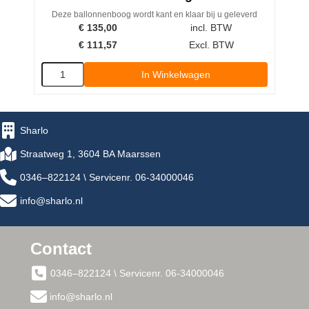
Deze ballonnenboog wordt kant en klaar bij u geleverd
€
135,00
incl. BTW
€
111,57
Excl. BTW
In Winkelwagen
Sharlo
Straatweg 1, 3604 BA Maarssen
0346–822124 \ Servicenr. 06-34000046
info@sharlo.nl
Contact
0346–822124 \ Servicenr. 06-34000046
info@sharlo.nl