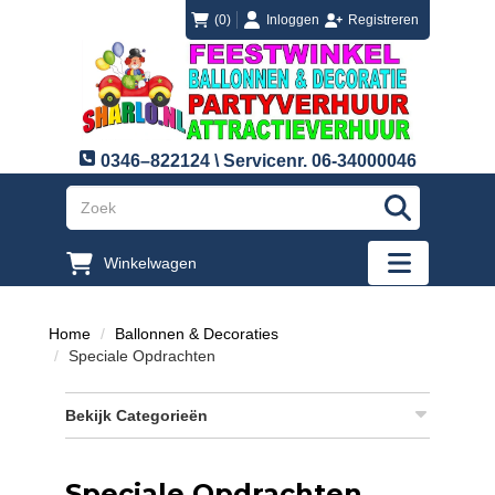
login
registreren
(0)
Inloggen
Registreren
0346–822124 \ Servicenr. 06-34000046
"Zoeken
Winkelwagen
"Toggle mobi
Home
Ballonnen & Decoraties
Speciale Opdrachten
Bekijk Categorieën
Speciale Opdrachten