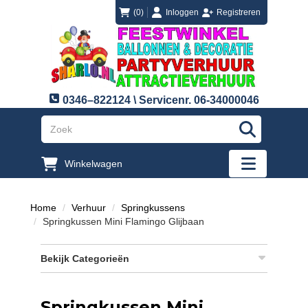
login
registreren
(0)
Inloggen
Registreren
0346–822124 \ Servicenr. 06-34000046
"Zoeken
Winkelwagen
"Toggle mobi
Home
Verhuur
Springkussens
Springkussen Mini Flamingo Glijbaan
Bekijk Categorieën
Springkussen Mini