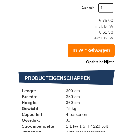
Aantal:
€
75,00
incl. BTW
€
61,98
excl. BTW
In Winkelwagen
Opties bekijken
PRODUCTEIGENSCHAPPEN
Lengte
300 cm
Breedte
350 cm
Hoogte
360 cm
Gewicht
75 kg
Capaciteit
4 personen
Overdekt
Ja
Stroombehoefte
1.1 kw 1.5 HP 220 volt
Transport
Auto met achterbank