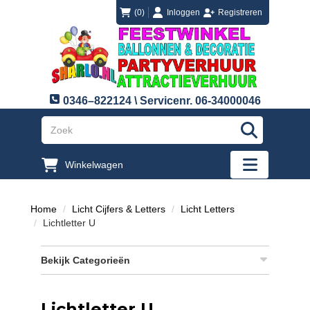
login
registreren
(0)
Inloggen
Registreren
0346–822124 \ Servicenr. 06-34000046
"Zoeken
Winkelwagen
"Toggle mobi
Home
Licht Cijfers & Letters
Licht Letters
Lichtletter U
Bekijk Categorieën
Lichtletter U