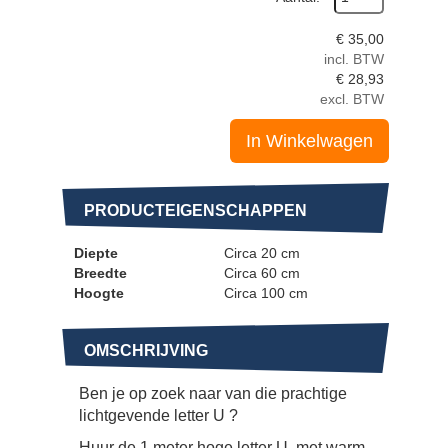
€
35,00
incl. BTW
€
28,93
excl. BTW
In Winkelwagen
PRODUCTEIGENSCHAPPEN
Diepte
Circa 20 cm
Breedte
Circa 60 cm
Hoogte
Circa 100 cm
OMSCHRIJVING
Ben je op zoek naar van die prachtige
lichtgevende letter U ?
Huur de 1 meter hoge letter U, met warm