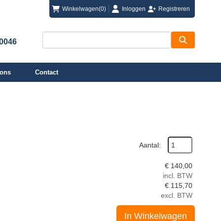
login
registreren
Winkelwagen
(0)
Inloggen
Registreren
00046
 ons
Contact
Aantal:
€
140,00
incl. BTW
€
115,70
excl. BTW
In Winkelwagen