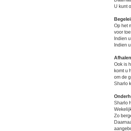
U kunt 
Begelei
Op het m
voor to
Indien u
Indien 
Afhalen
Ook is h
komt u h
om de g
Sharlo 
Onderh
Sharlo 
Wekelijk
Zo berg
Daarnaas
aangeb