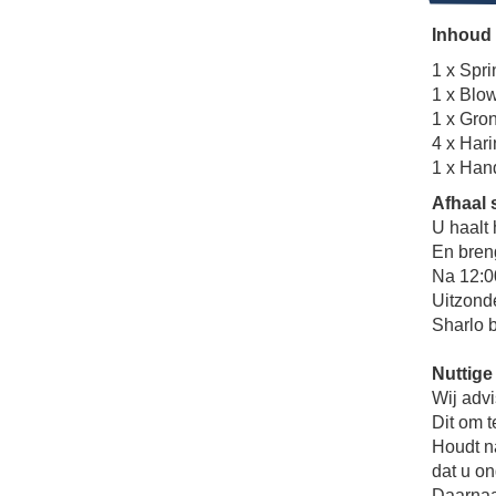
Inhoud 
1 x Spr
1 x Blow
1 x Gron
4 x Har
1 x Hand
Afhaal 
U haalt
En bren
Na 12:0
Uitzonde
Sharlo 
Nuttige
Wij advi
Dit om t
Houdt n
dat u on
Daarnaas