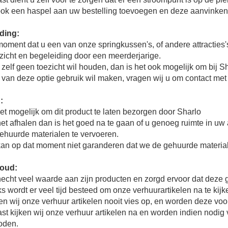
ook een haspel aan uw bestelling toevoegen en deze aanvinke
ding:
oment dat u een van onze springkussen's, of andere attracties's 
ezicht en begeleiding door een meerderjarige.
 zelf geen toezicht wil houden, dan is het ook mogelijk om bij S
u van deze optie gebruik wil maken, vragen wij u om contact m
:
et mogelijk om dit product te laten bezorgen door Sharlo
et afhalen dan is het goed na te gaan of u genoeg ruimte in uw 
ehuurde materialen te vervoeren.
kan op dat moment niet garanderen dat we de gehuurde materia
oud:
hecht veel waarde aan zijn producten en zorgd ervoor dat dez
s wordt er veel tijd besteed om onze verhuurartikelen na te ki
en wij onze verhuur artikelen nooit vies op, en worden deze v
t kijken wij onze verhuur artikelen na en worden indien nodig 
oden.