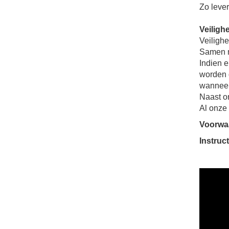
Zo lever
Veilighe
Veilighe
Samen m
Indien e
worden 
wanneer 
Naast on
Al onze 
Voorwa
Instruc