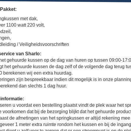
Pakket:
ingkussen met dak,
er 1100 watt 220 volt,
dzeil,
ingen,
leiding / Veiligheidsvoorschriften
service van Sharlo:
 het gehuurde kussen op de dag van huren op tussen 09:00-17:
gt het gehuurde kussen de dag zelf of de volgende dag terug tu
0 berekenen wij een extra huurdag.
ringen zijn bespreekbaar indien dit mogelijk is in onze plannin
berekend dan slechts 1 dag huur.
 informatie:
seren u voordat een bestelling plaatst vindt de plek waar het 
e voorkomen dat bij de bezorging blijkt dat het gehuurde product
aast de afmetingen van het springkussen er altijd rekening me
geveer 1 meter extra ruimte rondom het kussen en bij de ingang
t dient u zelf voor te zorgen dat er een stroompunt is op de pl