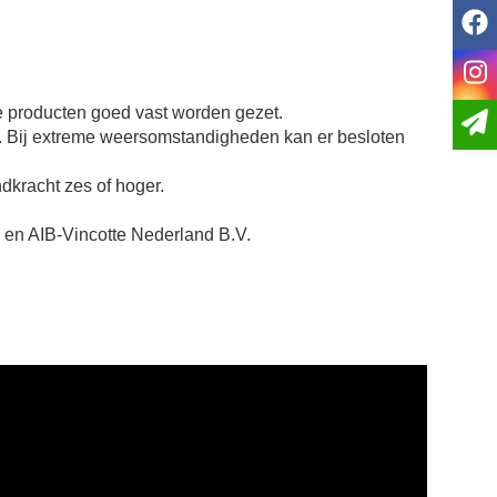
f
i
e producten goed vast worden gezet.
ast. Bij extreme weersomstandigheden kan er besloten
indkracht zes of hoger.
, en AIB-Vincotte Nederland B.V.