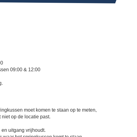
00
ssen 09:00 & 12:00
g.
springkussen moet komen te staan op te meten,
 niet op de locatie past.
e
 en uitgang vrijhoudt.
ek waar het springkussen komt te staan.